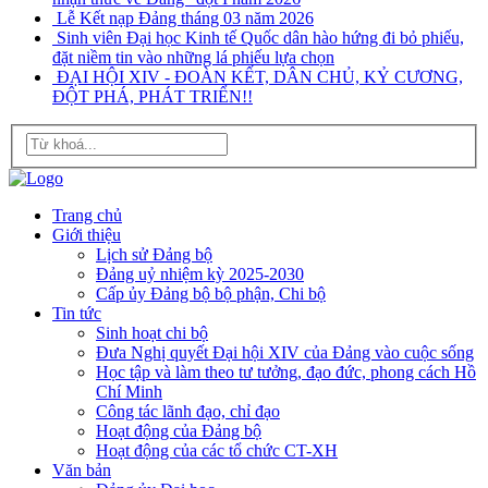
Lễ Kết nạp Đảng tháng 03 năm 2026
Sinh viên Đại học Kinh tế Quốc dân hào hứng đi bỏ phiếu,
đặt niềm tin vào những lá phiếu lựa chọn
ĐẠI HỘI XIV - ĐOÀN KẾT, DÂN CHỦ, KỶ CƯƠNG,
ĐỘT PHÁ, PHÁT TRIỂN!!
Trang chủ
Giới thiệu
Lịch sử Đảng bộ
Đảng uỷ nhiệm kỳ 2025-2030
Cấp ủy Đảng bộ bộ phận, Chi bộ
Tin tức
Sinh hoạt chi bộ
Đưa Nghị quyết Đại hội XIV của Đảng vào cuộc sống
Học tập và làm theo tư tưởng, đạo đức, phong cách Hồ
Chí Minh
Công tác lãnh đạo, chỉ đạo
Hoạt động của Đảng bộ
Hoạt động của các tổ chức CT-XH
Văn bản