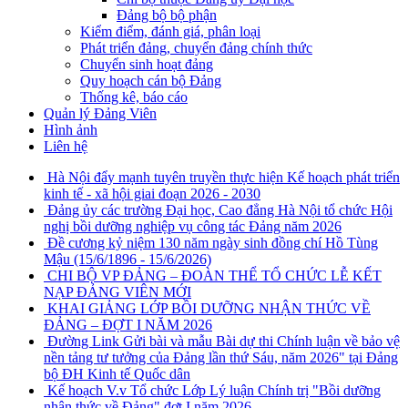
Đảng bộ bộ phận
Kiểm điểm, đánh giá, phân loại
Phát triển đảng, chuyển đảng chính thức
Chuyển sinh hoạt đảng
Quy hoạch cán bộ Đảng
Thống kê, báo cáo
Quản lý Đảng Viên
Hình ảnh
Liên hệ
Hà Nội đẩy mạnh tuyên truyền thực hiện Kế hoạch phát triển
kinh tế - xã hội giai đoạn 2026 - 2030
Đảng ủy các trường Đại học, Cao đẳng Hà Nội tổ chức Hội
nghị bồi dưỡng nghiệp vụ công tác Đảng năm 2026
Đề cương kỷ niệm 130 năm ngày sinh đồng chí Hồ Tùng
Mậu (15/6/1896 - 15/6/2026)
CHI BỘ VP ĐẢNG – ĐOÀN THỂ TỔ CHỨC LỄ KẾT
NẠP ĐẢNG VIÊN MỚI
KHAI GIẢNG LỚP BỒI DƯỠNG NHẬN THỨC VỀ
ĐẢNG – ĐỢT I NĂM 2026
Đường Link Gửi bài và mẫu Bài dự thi Chính luận về bảo vệ
nền tảng tư tưởng của Đảng lần thứ Sáu, năm 2026" tại Đảng
bộ ĐH Kinh tế Quốc dân
Kế hoạch V.v Tổ chức Lớp Lý luận Chính trị "Bồi dưỡng
nhận thức về Đảng" đợt I năm 2026