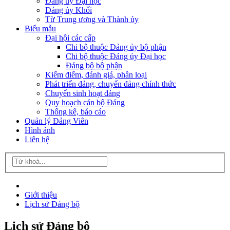
Đảng ủy Đại học
Đảng ủy Khối
Từ Trung ương và Thành ủy
Biểu mẫu
Đại hội các cấp
Chi bộ thuộc Đảng ủy bộ phận
Chi bộ thuộc Đảng ủy Đại học
Đảng bộ bộ phận
Kiểm điểm, đánh giá, phân loại
Phát triển đảng, chuyển đảng chính thức
Chuyển sinh hoạt đảng
Quy hoạch cán bộ Đảng
Thống kê, báo cáo
Quản lý Đảng Viên
Hình ảnh
Liên hệ
Giới thiệu
Lịch sử Đảng bộ
Lịch sử Đảng bộ