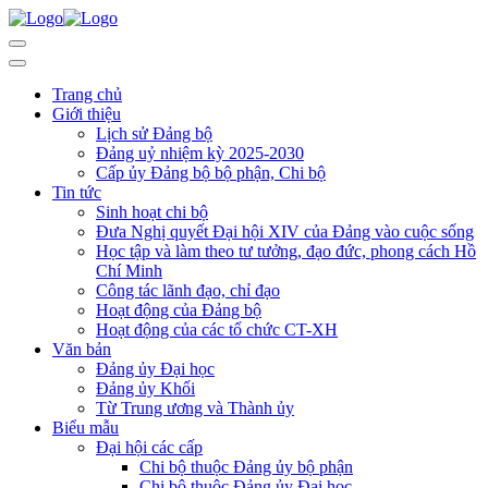
Trang chủ
Giới thiệu
Lịch sử Đảng bộ
Đảng uỷ nhiệm kỳ 2025-2030
Cấp ủy Đảng bộ bộ phận, Chi bộ
Tin tức
Sinh hoạt chi bộ
Đưa Nghị quyết Đại hội XIV của Đảng vào cuộc sống
Học tập và làm theo tư tưởng, đạo đức, phong cách Hồ
Chí Minh
Công tác lãnh đạo, chỉ đạo
Hoạt động của Đảng bộ
Hoạt động của các tổ chức CT-XH
Văn bản
Đảng ủy Đại học
Đảng ủy Khối
Từ Trung ương và Thành ủy
Biểu mẫu
Đại hội các cấp
Chi bộ thuộc Đảng ủy bộ phận
Chi bộ thuộc Đảng ủy Đại học