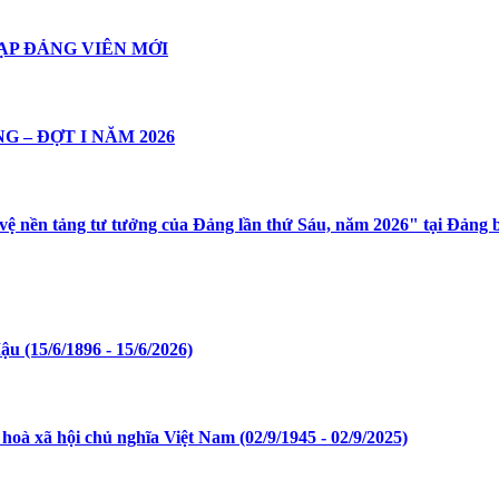
ẠP ĐẢNG VIÊN MỚI
 – ĐỢT I NĂM 2026
 vệ nền tảng tư tưởng của Đảng lần thứ Sáu, năm 2026" tại Đảng
 (15/6/1896 - 15/6/2026)
 xã hội chủ nghĩa Việt Nam (02/9/1945 - 02/9/2025)