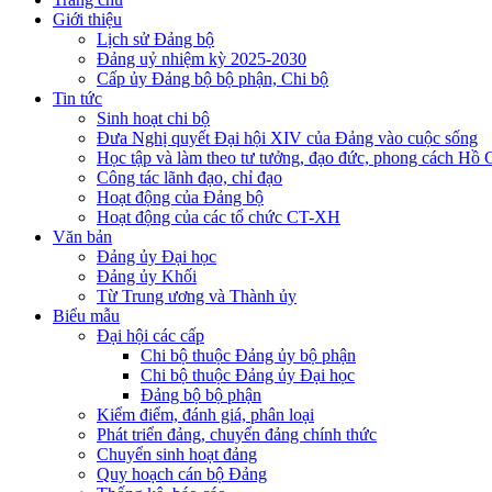
Giới thiệu
Lịch sử Đảng bộ
Đảng uỷ nhiệm kỳ 2025-2030
Cấp ủy Đảng bộ bộ phận, Chi bộ
Tin tức
Sinh hoạt chi bộ
Đưa Nghị quyết Đại hội XIV của Đảng vào cuộc sống
Học tập và làm theo tư tưởng, đạo đức, phong cách Hồ 
Công tác lãnh đạo, chỉ đạo
Hoạt động của Đảng bộ
Hoạt động của các tổ chức CT-XH
Văn bản
Đảng ủy Đại học
Đảng ủy Khối
Từ Trung ương và Thành ủy
Biểu mẫu
Đại hội các cấp
Chi bộ thuộc Đảng ủy bộ phận
Chi bộ thuộc Đảng ủy Đại học
Đảng bộ bộ phận
Kiểm điểm, đánh giá, phân loại
Phát triển đảng, chuyển đảng chính thức
Chuyển sinh hoạt đảng
Quy hoạch cán bộ Đảng