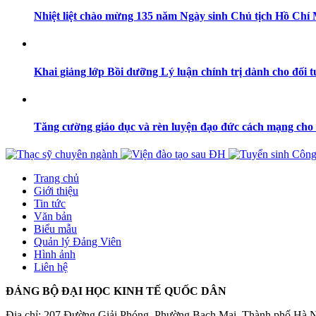
Nhiệt liệt chào mừng 135 năm Ngày sinh Chủ tịch Hồ Chí Mi
Khai giảng lớp Bồi dưỡng Lý luận chính trị dành cho đối 
Tăng cường giáo dục và rèn luyện đạo đức cách mạng cho 
Trang chủ
Giới thiệu
Tin tức
Văn bản
Biểu mẫu
Quản lý Đảng Viên
Hình ảnh
Liên hệ
ĐẢNG BỘ ĐẠI HỌC KINH TẾ QUỐC DÂN
Địa chỉ: 207 Đường Giải Phóng, Phường Bạch Mai, Thành phố Hà 