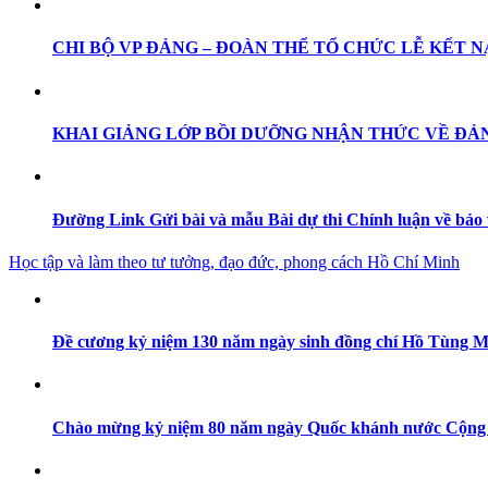
CHI BỘ VP ĐẢNG – ĐOÀN THỂ TỔ CHỨC LỄ KẾT N
KHAI GIẢNG LỚP BỒI DƯỠNG NHẬN THỨC VỀ ĐẢNG
Đường Link Gửi bài và mẫu Bài dự thi Chính luận về bảo
Học tập và làm theo tư tưởng, đạo đức, phong cách Hồ Chí Minh
Đề cương kỷ niệm 130 năm ngày sinh đồng chí Hồ Tùng Mậu
Chào mừng kỷ niệm 80 năm ngày Quốc khánh nước Cộng hoà