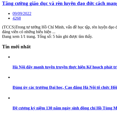
Tăng cường giáo dục và rèn luyện đạo đức cách mạng
09/09/2022
4268
(TCCS)Trong tư tưởng Hồ Chí Minh, vấn đề học tập, rèn luyện đạo đức
đảng viên có những biểu hiện ...
Đang xem 1/1 trang. Tổng số: 5 bản ghi được tìm thấy.
Tin mới nhất
Hà Nội đẩy mạnh tuyên truyền thực hiện Kế hoạch phát triể
Đảng ủy các trường Đại học, Cao đẳng Hà Nội tổ chức Hộ
Đề cương kỷ niệm 130 năm ngày sinh đồng chí Hồ Tùng Mậu