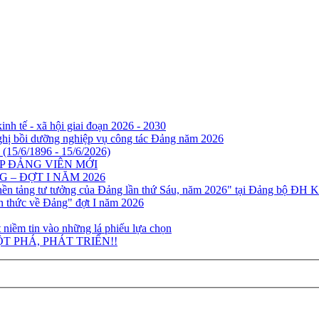
nh tế - xã hội giai đoạn 2026 - 2030
ghị bồi dưỡng nghiệp vụ công tác Đảng năm 2026
(15/6/1896 - 15/6/2026)
P ĐẢNG VIÊN MỚI
– ĐỢT I NĂM 2026
nền tảng tư tưởng của Đảng lần thứ Sáu, năm 2026" tại Đảng bộ ĐH K
n thức về Đảng" đợt I năm 2026
 niềm tin vào những lá phiếu lựa chọn
T PHÁ, PHÁT TRIỂN!!