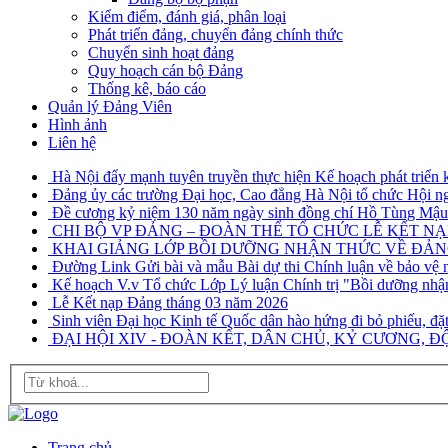
Kiểm điểm, đánh giá, phân loại
Phát triển đảng, chuyển đảng chính thức
Chuyển sinh hoạt đảng
Quy hoạch cán bộ Đảng
Thống kê, báo cáo
Quản lý Đảng Viên
Hình ảnh
Liên hệ
Hà Nội đẩy mạnh tuyên truyền thực hiện Kế hoạch phát triển ki
Đảng ủy các trường Đại học, Cao đẳng Hà Nội tổ chức Hội n
Đề cương kỷ niệm 130 năm ngày sinh đồng chí Hồ Tùng Mậu 
CHI BỘ VP ĐẢNG – ĐOÀN THỂ TỔ CHỨC LỄ KẾT NẠ
KHAI GIẢNG LỚP BỒI DƯỠNG NHẬN THỨC VỀ ĐẢNG 
Đường Link Gửi bài và mẫu Bài dự thi Chính luận về bảo vệ 
Kế hoạch V.v Tổ chức Lớp Lý luận Chính trị "Bồi dưỡng nhậ
Lễ Kết nạp Đảng tháng 03 năm 2026
Sinh viên Đại học Kinh tế Quốc dân hào hứng đi bỏ phiếu, đặt
ĐẠI HỘI XIV - ĐOÀN KẾT, DÂN CHỦ, KỶ CƯƠNG, ĐỘ
Trang chủ