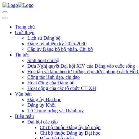
Trang chủ
Giới thiệu
Lịch sử Đảng bộ
Đảng uỷ nhiệm kỳ 2025-2030
Cấp ủy Đảng bộ bộ phận, Chi bộ
Tin tức
Sinh hoạt chi bộ
Đưa Nghị quyết Đại hội XIV của Đảng vào cuộc sống
Học tập và làm theo tư tưởng, đạo đức, phong cách Hồ 
Công tác lãnh đạo, chỉ đạo
Hoạt động của Đảng bộ
Hoạt động của các tổ chức CT-XH
Văn bản
Đảng ủy Đại học
Đảng ủy Khối
Từ Trung ương và Thành ủy
Biểu mẫu
Đại hội các cấp
Chi bộ thuộc Đảng ủy bộ phận
Chi bộ thuộc Đảng ủy Đại học
Đảng bộ bộ phận