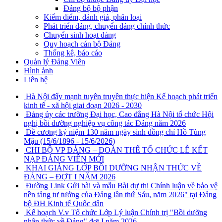
Đảng bộ bộ phận
Kiểm điểm, đánh giá, phân loại
Phát triển đảng, chuyển đảng chính thức
Chuyển sinh hoạt đảng
Quy hoạch cán bộ Đảng
Thống kê, báo cáo
Quản lý Đảng Viên
Hình ảnh
Liên hệ
Hà Nội đẩy mạnh tuyên truyền thực hiện Kế hoạch phát triển
kinh tế - xã hội giai đoạn 2026 - 2030
Đảng ủy các trường Đại học, Cao đẳng Hà Nội tổ chức Hội
nghị bồi dưỡng nghiệp vụ công tác Đảng năm 2026
Đề cương kỷ niệm 130 năm ngày sinh đồng chí Hồ Tùng
Mậu (15/6/1896 - 15/6/2026)
CHI BỘ VP ĐẢNG – ĐOÀN THỂ TỔ CHỨC LỄ KẾT
NẠP ĐẢNG VIÊN MỚI
KHAI GIẢNG LỚP BỒI DƯỠNG NHẬN THỨC VỀ
ĐẢNG – ĐỢT I NĂM 2026
Đường Link Gửi bài và mẫu Bài dự thi Chính luận về bảo vệ
nền tảng tư tưởng của Đảng lần thứ Sáu, năm 2026" tại Đảng
bộ ĐH Kinh tế Quốc dân
Kế hoạch V.v Tổ chức Lớp Lý luận Chính trị "Bồi dưỡng
nhận thức về Đảng" đợt I năm 2026