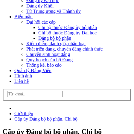
Đảng ủy Đại học
Đảng ủy Khối
Từ Trung ương và Thành ủy
Biểu mẫu
Đại hội các cấp
Chi bộ thuộc Đảng ủy bộ phận
Chi bộ thuộc Đảng ủy Đại học
Đảng bộ bộ phận
Kiểm điểm, đánh giá, phân loại
Phát triển đảng, chuyển đảng chính thức
Chuyển sinh hoạt đảng
Quy hoạch cán bộ Đảng
Thống kê, báo cáo
Quản lý Đảng Viên
Hình ảnh
Liên hệ
Giới thiệu
Cấp ủy Đảng bộ bộ phận, Chi bộ
Cấp ủy Đảng bộ bộ phận, Chi bộ