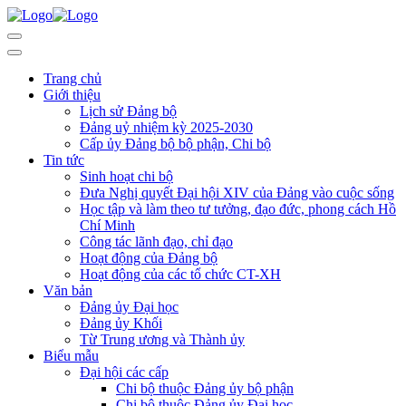
Trang chủ
Giới thiệu
Lịch sử Đảng bộ
Đảng uỷ nhiệm kỳ 2025-2030
Cấp ủy Đảng bộ bộ phận, Chi bộ
Tin tức
Sinh hoạt chi bộ
Đưa Nghị quyết Đại hội XIV của Đảng vào cuộc sống
Học tập và làm theo tư tưởng, đạo đức, phong cách Hồ
Chí Minh
Công tác lãnh đạo, chỉ đạo
Hoạt động của Đảng bộ
Hoạt động của các tổ chức CT-XH
Văn bản
Đảng ủy Đại học
Đảng ủy Khối
Từ Trung ương và Thành ủy
Biểu mẫu
Đại hội các cấp
Chi bộ thuộc Đảng ủy bộ phận
Chi bộ thuộc Đảng ủy Đại học