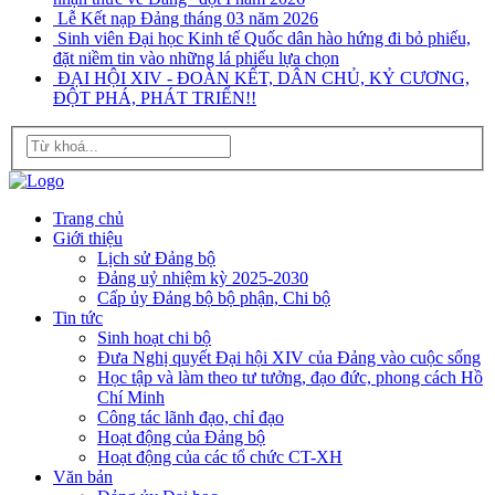
Lễ Kết nạp Đảng tháng 03 năm 2026
Sinh viên Đại học Kinh tế Quốc dân hào hứng đi bỏ phiếu,
đặt niềm tin vào những lá phiếu lựa chọn
ĐẠI HỘI XIV - ĐOÀN KẾT, DÂN CHỦ, KỶ CƯƠNG,
ĐỘT PHÁ, PHÁT TRIỂN!!
Trang chủ
Giới thiệu
Lịch sử Đảng bộ
Đảng uỷ nhiệm kỳ 2025-2030
Cấp ủy Đảng bộ bộ phận, Chi bộ
Tin tức
Sinh hoạt chi bộ
Đưa Nghị quyết Đại hội XIV của Đảng vào cuộc sống
Học tập và làm theo tư tưởng, đạo đức, phong cách Hồ
Chí Minh
Công tác lãnh đạo, chỉ đạo
Hoạt động của Đảng bộ
Hoạt động của các tổ chức CT-XH
Văn bản