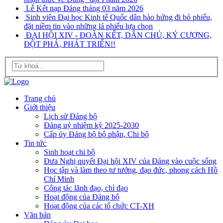
Lễ Kết nạp Đảng tháng 03 năm 2026
Sinh viên Đại học Kinh tế Quốc dân hào hứng đi bỏ phiếu,
đặt niềm tin vào những lá phiếu lựa chọn
ĐẠI HỘI XIV - ĐOÀN KẾT, DÂN CHỦ, KỶ CƯƠNG,
ĐỘT PHÁ, PHÁT TRIỂN!!
Trang chủ
Giới thiệu
Lịch sử Đảng bộ
Đảng uỷ nhiệm kỳ 2025-2030
Cấp ủy Đảng bộ bộ phận, Chi bộ
Tin tức
Sinh hoạt chi bộ
Đưa Nghị quyết Đại hội XIV của Đảng vào cuộc sống
Học tập và làm theo tư tưởng, đạo đức, phong cách Hồ
Chí Minh
Công tác lãnh đạo, chỉ đạo
Hoạt động của Đảng bộ
Hoạt động của các tổ chức CT-XH
Văn bản