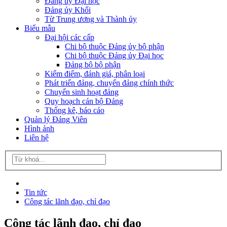
Đảng ủy Đại học
Đảng ủy Khối
Từ Trung ương và Thành ủy
Biểu mẫu
Đại hội các cấp
Chi bộ thuộc Đảng ủy bộ phận
Chi bộ thuộc Đảng ủy Đại học
Đảng bộ bộ phận
Kiểm điểm, đánh giá, phân loại
Phát triển đảng, chuyển đảng chính thức
Chuyển sinh hoạt đảng
Quy hoạch cán bộ Đảng
Thống kê, báo cáo
Quản lý Đảng Viên
Hình ảnh
Liên hệ
Tin tức
Công tác lãnh đạo, chỉ đạo
Công tác lãnh đạo, chỉ đạo