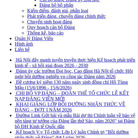
Đảng bộ bộ phận
Kiểm điểm, đánh giá, phân loại
Phát triển đảng, chuyển đảng chính thức
Chuyển sinh hoạt đảng
Quy hoạch cán bộ Đảng
Thống kê, báo cáo
Quản lý Đảng Viên
Hình ảnh
Liên hệ
Hà Nội đẩy mạnh tuyên truyền thực hiện Kế hoạch phát triển
kinh tế - xã hội giai đoạn 2026 - 2030
Đảng ủy các trường Đại học, Cao đẳng Hà Nội tổ chức Hội
nghị bồi dưỡng nghiệp vụ công tác Đảng năm 2026
Đề cương kỷ niệm 130 năm ngày sinh đồng chí Hồ Tùng
Mậu (15/6/1896 - 15/6/2026)
CHI BỘ VP ĐẢNG – ĐOÀN THỂ TỔ CHỨC LỄ KẾT
NẠP ĐẢNG VIÊN MỚI
KHAI GIẢNG LỚP BỒI DƯỠNG NHẬN THỨC VỀ
ĐẢNG – ĐỢT I NĂM 2026
Đường Link Gửi bài và mẫu Bài dự thi Chính luận về bảo vệ
nền tảng tư tưởng của Đảng lần thứ Sáu, năm 2026" tại Đảng
bộ ĐH Kinh tế Quốc dân
Kế hoạch V.v Tổ chức Lớp Lý luận Chính trị "Bồi dưỡng
nhận thức về Đảng" đợt I năm 2026