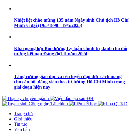
Nhiệt liệt chào mừng 135 năm Ngày sinh Chủ tịch Hồ Chí
Minh vĩ đại (19/5/1890 - 19/5/2025)
Khai giảng lớp Bồi dưỡng Lý luận chính trị dành cho đối
tượng kết nạp Đảng đợt II năm 2024
Tăng cường giáo dục và rèn luyện đạo đức cách mạng
cho cán bộ, đảng viên theo tư tưởng Hồ Chí Minh trong
giai đoạn hiện nay
Trang chủ
Giới thiệu
Tin tức
Văn bản