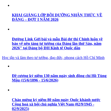
KHAI GIẢNG LỚP BỒI DƯỠNG NHẬN THỨC VỀ
ĐẢNG – ĐỢT I NĂM 2026
Đường Link Gửi bài và mẫu Bài dự thi Chính luận về
bảo vệ nền tảng tư tưởng của Đảng lần thứ Sáu, năm
2026" tại Đảng bộ ĐH Kinh tế Quốc dân
Học tập và làm theo tư tưởng, đạo đức, phong cách Hồ Chí Minh
Đề cương kỷ niệm 130 năm ngày sinh đồng chí Hồ Tùng
Mậu (15/6/1896 - 15/6/2026)
Chào mừng kỷ niệm 80 năm ngày Quốc khánh nước
Cộng hoà xã hội chủ nghĩa Việt Nam (02/9/1945 -
02/9/2025)