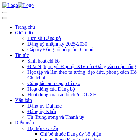
Trang chủ
Giới thiệu
Lịch sử Đảng bộ
Đảng uỷ nhiệm kỳ 2025-2030
Cấp ủy Đảng bộ bộ phận, Chi bộ
Tin tức
Sinh hoạt chi bộ
Đưa Nghị quyết Đại hội XIV của Đảng vào cuộc sống
Học tập và làm theo tư tưởng, đạo đức, phong cách Hồ
Chí Minh
Công tác lãnh đạo, chỉ đạo
Hoạt động của Đảng bộ
Hoạt động của các tổ chức CT-XH
Văn bản
Đảng ủy Đại học
Đảng ủy Khối
Từ Trung ương và Thành ủy
Biểu mẫu
Đại hội các cấp
Chi bộ thuộc Đảng ủy bộ phận
Chi bộ thuộc Đảng ủy Đại học