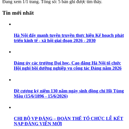
Đang xem 1/1 trang. Tổng số: 5 bản ghi được tìm thấy.
Tin mới nhất
Hà Nội đẩy mạnh tuyên truyền thực hiện Kế hoạch phát
triển kinh tế - xã hội giai đoạn 2026 - 2030
Đảng ủy các trường Đại học, Cao đẳng Hà Nội tổ chức
Hội nghị bồi dưỡng nghiệp vụ công tác Đảng năm 2026
Đề cương kỷ niệm 130 năm ngày sinh đồng chí Hồ Tùng
Mậu (15/6/1896 - 15/6/2026)
CHI BỘ VP ĐẢNG – ĐOÀN THỂ TỔ CHỨC LỄ KẾT
NẠP ĐẢNG VIÊN MỚI