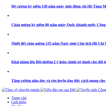
Đề cương kỷ niệm 130 năm ngày sinh đồng chí Hồ Tùng Mậu
Chào mừng kỷ niệm 80 năm ngày Quốc khánh nước Cộng hoà
Nhiệt liệt chào mừng 135 năm Ngày sinh Chủ tịch Hồ Chí Mi
Khai giảng lớp Bồi dưỡng Lý luận chính trị dành cho đối 
Tăng cường giáo dục và rèn luyện đạo đức cách mạng cho 
Trang chủ
Giới thiệu