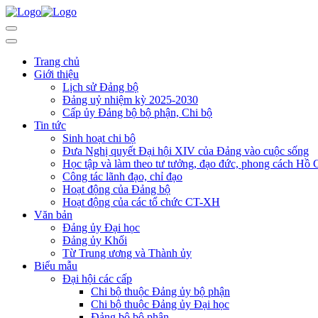
Trang chủ
Giới thiệu
Lịch sử Đảng bộ
Đảng uỷ nhiệm kỳ 2025-2030
Cấp ủy Đảng bộ bộ phận, Chi bộ
Tin tức
Sinh hoạt chi bộ
Đưa Nghị quyết Đại hội XIV của Đảng vào cuộc sống
Học tập và làm theo tư tưởng, đạo đức, phong cách Hồ 
Công tác lãnh đạo, chỉ đạo
Hoạt động của Đảng bộ
Hoạt động của các tổ chức CT-XH
Văn bản
Đảng ủy Đại học
Đảng ủy Khối
Từ Trung ương và Thành ủy
Biểu mẫu
Đại hội các cấp
Chi bộ thuộc Đảng ủy bộ phận
Chi bộ thuộc Đảng ủy Đại học
Đảng bộ bộ phận