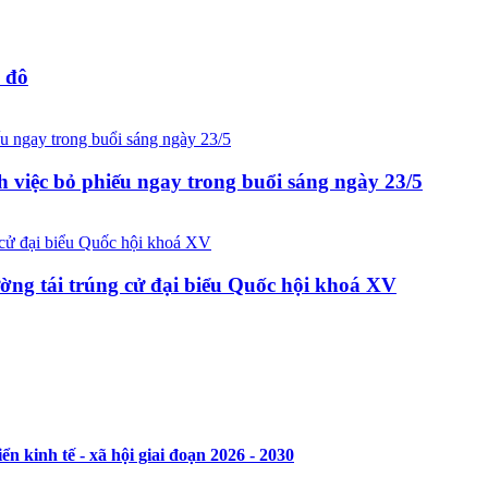
ủ đô
h việc bỏ phiếu ngay trong buổi sáng ngày 23/5
ng tái trúng cử đại biểu Quốc hội khoá XV
n kinh tế - xã hội giai đoạn 2026 - 2030