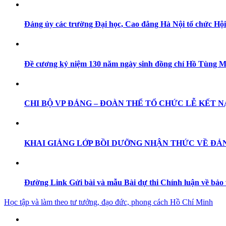
Đảng ủy các trường Đại học, Cao đẳng Hà Nội tổ chức Hộ
Đề cương kỷ niệm 130 năm ngày sinh đồng chí Hồ Tùng Mậu
CHI BỘ VP ĐẢNG – ĐOÀN THỂ TỔ CHỨC LỄ KẾT N
KHAI GIẢNG LỚP BỒI DƯỠNG NHẬN THỨC VỀ ĐẢNG
Đường Link Gửi bài và mẫu Bài dự thi Chính luận về bảo
Học tập và làm theo tư tưởng, đạo đức, phong cách Hồ Chí Minh