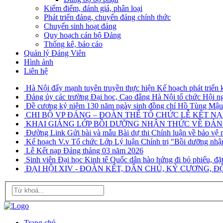
Kiểm điểm, đánh giá, phân loại
Phát triển đảng, chuyển đảng chính thức
Chuyển sinh hoạt đảng
Quy hoạch cán bộ Đảng
Thống kê, báo cáo
Quản lý Đảng Viên
Hình ảnh
Liên hệ
Hà Nội đẩy mạnh tuyên truyền thực hiện Kế hoạch phát triển ki
Đảng ủy các trường Đại học, Cao đẳng Hà Nội tổ chức Hội n
Đề cương kỷ niệm 130 năm ngày sinh đồng chí Hồ Tùng Mậu 
CHI BỘ VP ĐẢNG – ĐOÀN THỂ TỔ CHỨC LỄ KẾT NẠ
KHAI GIẢNG LỚP BỒI DƯỠNG NHẬN THỨC VỀ ĐẢNG 
Đường Link Gửi bài và mẫu Bài dự thi Chính luận về bảo vệ 
Kế hoạch V.v Tổ chức Lớp Lý luận Chính trị "Bồi dưỡng nhậ
Lễ Kết nạp Đảng tháng 03 năm 2026
Sinh viên Đại học Kinh tế Quốc dân hào hứng đi bỏ phiếu, đặt
ĐẠI HỘI XIV - ĐOÀN KẾT, DÂN CHỦ, KỶ CƯƠNG, ĐỘ
Trang chủ