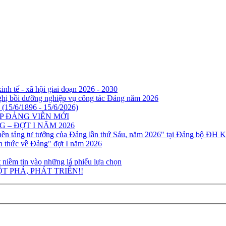
nh tế - xã hội giai đoạn 2026 - 2030
ghị bồi dưỡng nghiệp vụ công tác Đảng năm 2026
(15/6/1896 - 15/6/2026)
P ĐẢNG VIÊN MỚI
– ĐỢT I NĂM 2026
nền tảng tư tưởng của Đảng lần thứ Sáu, năm 2026" tại Đảng bộ ĐH K
n thức về Đảng" đợt I năm 2026
 niềm tin vào những lá phiếu lựa chọn
T PHÁ, PHÁT TRIỂN!!