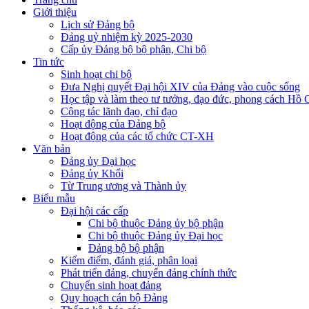
Giới thiệu
Lịch sử Đảng bộ
Đảng uỷ nhiệm kỳ 2025-2030
Cấp ủy Đảng bộ bộ phận, Chi bộ
Tin tức
Sinh hoạt chi bộ
Đưa Nghị quyết Đại hội XIV của Đảng vào cuộc sống
Học tập và làm theo tư tưởng, đạo đức, phong cách Hồ 
Công tác lãnh đạo, chỉ đạo
Hoạt động của Đảng bộ
Hoạt động của các tổ chức CT-XH
Văn bản
Đảng ủy Đại học
Đảng ủy Khối
Từ Trung ương và Thành ủy
Biểu mẫu
Đại hội các cấp
Chi bộ thuộc Đảng ủy bộ phận
Chi bộ thuộc Đảng ủy Đại học
Đảng bộ bộ phận
Kiểm điểm, đánh giá, phân loại
Phát triển đảng, chuyển đảng chính thức
Chuyển sinh hoạt đảng
Quy hoạch cán bộ Đảng