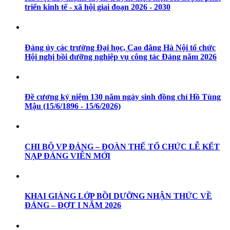
triển kinh tế - xã hội giai đoạn 2026 - 2030
Đảng ủy các trường Đại học, Cao đẳng Hà Nội tổ chức
Hội nghị bồi dưỡng nghiệp vụ công tác Đảng năm 2026
Đề cương kỷ niệm 130 năm ngày sinh đồng chí Hồ Tùng
Mậu (15/6/1896 - 15/6/2026)
CHI BỘ VP ĐẢNG – ĐOÀN THỂ TỔ CHỨC LỄ KẾT
NẠP ĐẢNG VIÊN MỚI
KHAI GIẢNG LỚP BỒI DƯỠNG NHẬN THỨC VỀ
ĐẢNG – ĐỢT I NĂM 2026