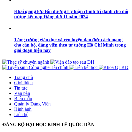
Khai giảng lớp Bồi dưỡng Lý luận chính trị dành cho đối
tượng kết nạp Đảng đợt II năm 2024
Tăng cường giáo dục và rèn luyện đạo đức cách mạng
cho cán bộ, đảng viên theo tư tưởng Hồ Chí Minh trong
giai đoạn hiện nay
Trang chủ
Giới thiệu
Tin tức
Văn bản
Biểu mẫu
Quản lý Đảng Viên
Hình ảnh
Liên hệ
ĐẢNG BỘ ĐẠI HỌC KINH TẾ QUỐC DÂN