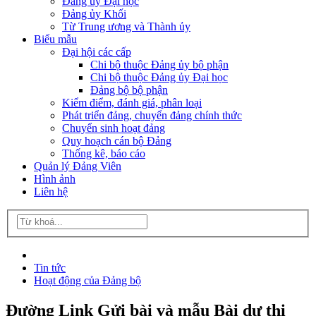
Đảng ủy Đại học
Đảng ủy Khối
Từ Trung ương và Thành ủy
Biểu mẫu
Đại hội các cấp
Chi bộ thuộc Đảng ủy bộ phận
Chi bộ thuộc Đảng ủy Đại học
Đảng bộ bộ phận
Kiểm điểm, đánh giá, phân loại
Phát triển đảng, chuyển đảng chính thức
Chuyển sinh hoạt đảng
Quy hoạch cán bộ Đảng
Thống kê, báo cáo
Quản lý Đảng Viên
Hình ảnh
Liên hệ
Tin tức
Hoạt động của Đảng bộ
Đường Link Gửi bài và mẫu Bài dự thi