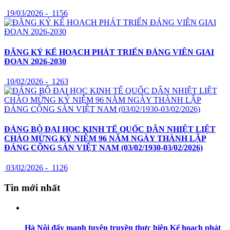
19/03/2026 -
1156
ĐĂNG KÝ KẾ HOẠCH PHÁT TRIỂN ĐẢNG VIÊN GIAI
ĐOẠN 2026-2030
10/02/2026 -
1263
ĐẢNG BỘ ĐẠI HỌC KINH TẾ QUỐC DÂN NHIỆT LIỆT
CHÀO MỪNG KỶ NIỆM 96 NĂM NGÀY THÀNH LẬP
ĐẢNG CỘNG SẢN VIỆT NAM (03/02/1930-03/02/2026)
03/02/2026 -
1126
Tin mới nhất
Hà Nội đẩy mạnh tuyên truyền thực hiện Kế hoạch phát