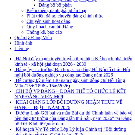
Đảng bộ bộ phận
Kiểm điểm, đánh giá, phân loại
Phát triển đảng, chuyển đảng chính thức
Chuyển sinh hoạt đảng
Quy hoạch cán bộ Đảng
Thống kê, báo cáo
Quản lý Đảng Viên
Hình ảnh
Liên hệ
Hà Nội đẩy mạnh tuyên truyền thực hiện Kế hoạch phát triển
kinh tế - xã hội giai đoạn 2026 - 2030
Đảng ủy các trường Đại học, Cao đẳng Hà Nội tổ chức Hội
nghị bồi dưỡng nghiệp vụ công tác Đảng năm 2026
Đề cương kỷ niệm 130 năm ngày sinh đồng chí Hồ Tùng
Mậu (15/6/1896 - 15/6/2026)
CHI BỘ VP ĐẢNG – ĐOÀN THỂ TỔ CHỨC LỄ KẾT
NẠP ĐẢNG VIÊN MỚI
KHAI GIẢNG LỚP BỒI DƯỠNG NHẬN THỨC VỀ
ĐẢNG – ĐỢT I NĂM 2026
Đường Link Gửi bài và mẫu Bài dự thi Chính luận về bảo vệ
nền tảng tư tưởng của Đảng lần thứ Sáu, năm 2026" tại Đảng
bộ ĐH Kinh tế Quốc dân
Kế hoạch V.v Tổ chức Lớp Lý luận Chính trị "Bồi dưỡng
nhận thức về Đảng" đợt I năm 2026