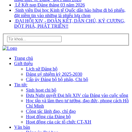
Lễ Kết nạp Đảng tháng 03 năm 2026
Sinh viên Đại học Kinh tế Quốc dân hào hứng đi bỏ phiếu,
đặt niềm tin vào những lá phiếu lựa chọn
ĐẠI HỘI XIV - ĐOÀN KẾT, DÂN CHỦ, KỶ CƯƠNG,
ĐỘT PHÁ, PHÁT TRIỂN!!
Trang chủ
Giới thiệu
Lịch sử Đảng bộ
Đảng uỷ nhiệm kỳ 2025-2030
Cấp ủy Đảng bộ bộ phận, Chi bộ
Tin tức
Sinh hoạt chi bộ
Đưa Nghị quyết Đại hội XIV của Đảng vào cuộc sống
Học tập và làm theo tư tưởng, đạo đức, phong cách Hồ
Chí Minh
Công tác lãnh đạo, chỉ đạo
Hoạt động của Đảng bộ
Hoạt động của các tổ chức CT-XH
Văn bản