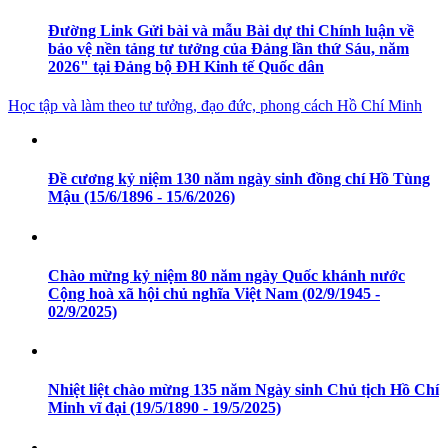
Đường Link Gửi bài và mẫu Bài dự thi Chính luận về
bảo vệ nền tảng tư tưởng của Đảng lần thứ Sáu, năm
2026" tại Đảng bộ ĐH Kinh tế Quốc dân
Học tập và làm theo tư tưởng, đạo đức, phong cách Hồ Chí Minh
Đề cương kỷ niệm 130 năm ngày sinh đồng chí Hồ Tùng
Mậu (15/6/1896 - 15/6/2026)
Chào mừng kỷ niệm 80 năm ngày Quốc khánh nước
Cộng hoà xã hội chủ nghĩa Việt Nam (02/9/1945 -
02/9/2025)
Nhiệt liệt chào mừng 135 năm Ngày sinh Chủ tịch Hồ Chí
Minh vĩ đại (19/5/1890 - 19/5/2025)