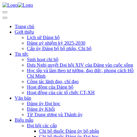
Trang chủ
Giới thiệu
Lịch sử Đảng bộ
Đảng uỷ nhiệm kỳ 2025-2030
Cấp ủy Đảng bộ bộ phận, Chi bộ
Tin tức
Sinh hoạt chi bộ
Đưa Nghị quyết Đại hội XIV của Đảng vào cuộc sống
Học tập và làm theo tư tưởng, đạo đức, phong cách Hồ
Chí Minh
Công tác lãnh đạo, chỉ đạo
Hoạt động của Đảng bộ
Hoạt động của các tổ chức CT-XH
Văn bản
Đảng ủy Đại học
Đảng ủy Khối
Từ Trung ương và Thành ủy
Biểu mẫu
Đại hội các cấp
Chi bộ thuộc Đảng ủy bộ phận
Chi bộ thuộc Đảng ủy Đại học