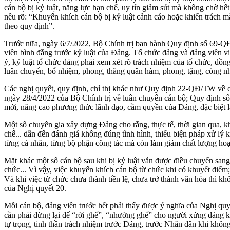
cán bộ bị kỷ luật, năng lực hạn chế, uy tín giảm sút mà không chờ h
nêu rõ: “Khuyến khích cán bộ bị kỷ luật cảnh cáo hoặc khiển trách m
theo quy định”.
Trước nữa, ngày 6/7/2022, Bộ Chính trị ban hành Quy định số 69-QĐ/
viên bình đẳng trước kỷ luật của Đảng. Tổ chức đảng và đảng viên vi
ý, kỷ luật tổ chức đảng phải xem xét rõ trách nhiệm của tổ chức, đồn
luân chuyển, bổ nhiệm, phong, thăng quân hàm, phong, tặng, công n
Các nghị quyết, quy định, chỉ thị khác như Quy định 22-QĐ/TW về c
ngày 28/4/2022 của Bộ Chính trị về luân chuyển cán bộ; Quy định s
mới, nâng cao phương thức lãnh đạo, cầm quyền của Đảng, đặc biệt là
Một số chuyên gia xây dựng Đảng cho rằng, thực tế, thời gian qua, k
chế... dẫn đến đánh giá không đúng tình hình, thiếu biện pháp xử lý
từng cá nhân, từng bộ phận công tác mà còn làm giảm chất lượng hoạt
Mặt khác một số cán bộ sau khi bị kỷ luật vẫn được điều chuyển sang 
chức... Vì vậy, việc khuyến khích cán bộ từ chức khi có khuyết điểm; 
Và khi việc từ chức chưa thành tiền lệ, chưa trở thành văn hóa thì k
của Nghị quyết 20.
Mỗi cán bộ, đảng viên trước hết phải thấy được ý nghĩa của Nghị qu
cần phải dừng lại để “rời ghế”, “nhường ghế” cho người xứng đáng k
tự trọng, tinh thần trách nhiệm trước Đảng, trước Nhân dân khi khôn