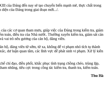
 XIII của Đảng đến nay sẽ tạo chuyển biến mạnh mẽ, thực chất trong
 diện của Đảng trong giai đoạn mới.../.
m của các cơ quan tham mưu, giúp việc của Đảng trong kiểm tra, giám
kiểm toán, điều tra của Nhà nước. Thường xuyên kiểm tra, giám sát cán
và vai trò nêu gương của cán bộ, đảng viên.
n bộ, đảng viên từ sớm, từ xa, không để vi phạm nhỏ tích tụ thành
xúc, dư luận quan tâm, các lĩnh vực dễ phát sinh vi phạm. Xử lý kiên
ế chỉ đạo, điều phối, khắc phục tình trạng chồng chéo, trùng lặp,
ham nhũng, tiêu cực trong công tác kiểm tra, thanh tra, kiểm toán.
Thu Hà