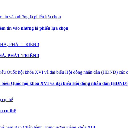
iềm tin vào những lá phiếu lựa chọn
HÁ, PHÁT TRIỂN!!
i biểu Quốc hội khóa XVI và đại biểu Hội đồng nhân dân (HĐND) 
ụ cụ thể