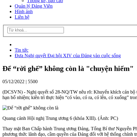
Thống kê, báo cáo
Quản lý Đảng Viên
Hình ảnh
Liên hệ
Tin tức
Đưa Nghị quyết Đại hội XIV của Đảng vào cuộc sống
Để “rời ghế” không còn là "chuyện hiếm"
05/12/2022 |
5500
(ĐCSVN) - Nghị quyết số 28-NQ/TW nêu rõ: Khuyến khích cán bộ từ ch
hạn bổ nhiệm; kiên trì thực hiện “có vào, có ra, có lên, có xuống” tro
Quang cảnh Hội nghị Trung ương 6 (khóa XIII). (Ảnh: PC)
Thay mặt Ban Chấp hành Trung ương Đảng, Tổng Bí thư Nguyễn Phú
phương thức lãnh đạo, cầm quyền của Đảng đối với hệ thống chính trị