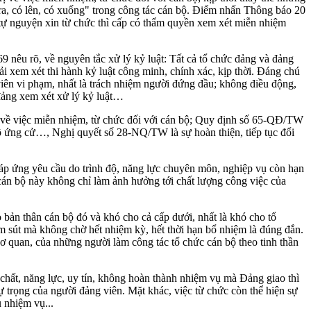
 ra, có lên, có xuống" trong công tác cán bộ. Điểm nhấn Thông báo 20
 tự nguyện xin từ chức thì cấp có thẩm quyền xem xét miễn nhiệm
nêu rõ, về nguyên tắc xử lý kỷ luật: Tất cả tổ chức đảng và đảng
 xem xét thi hành kỷ luật công minh, chính xác, kịp thời. Đáng chú
 viên vi phạm, nhất là trách nhiệm người đứng đầu; không điều động,
đảng xem xét xử lý kỷ luật…
 về việc miễn nhiệm, từ chức đối với cán bộ; Quy định số 65-QĐ/TW
ộ ứng cử…, Nghị quyết số 28-NQ/TW là sự hoàn thiện, tiếp tục đổi
 đáp ứng yêu cầu do trình độ, năng lực chuyên môn, nghiệp vụ còn hạn
cán bộ này không chỉ làm ảnh hưởng tới chất lượng công việc của
 bản thân cán bộ đó và khó cho cả cấp dưới, nhất là khó cho tổ
iảm sút mà không chờ hết nhiệm kỳ, hết thời hạn bổ nhiệm là đúng đắn.
cơ quan, của những người làm công tác tổ chức cán bộ theo tinh thần
chất, năng lực, uy tín, không hoàn thành nhiệm vụ mà Đảng giao thì
 trọng của người đảng viên. Mặt khác, việc từ chức còn thể hiện sự
 nhiệm vụ...