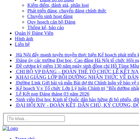
Kiểm điểm, đánh giá, phân loại
Phát triển đảng, chuyển đảng chính thức
Chuyển sinh hoạt đảng
Quy hoạch cán bộ Đảng
Thống kê, báo cáo
Quản lý Đảng Viên
Hình ảnh
Liên hệ
Hà Nội đẩy mạnh tuyên truyền thực hiện Kế hoạch phát triển ki
Đảng ủy các trường Đại học, Cao đẳng Hà Nội tổ chức Hội n
Đề cương kỷ niệm 130 năm ngày sinh đồng chí Hồ Tùng Mậu 
CHI BỘ VP ĐẢNG – ĐOÀN THỂ TỔ CHỨC LỄ KẾT NẠ
KHAI GIẢNG LỚP BỒI DƯỠNG NHẬN THỨC VỀ ĐẢNG 
Đường Link Gửi bài và mẫu Bài dự thi Chính luận về bảo vệ 
Kế hoạch V.v Tổ chức Lớp Lý luận Chính trị "Bồi dưỡng nhậ
Lễ Kết nạp Đảng tháng 03 năm 2026
Sinh viên Đại học Kinh tế Quốc dân hào hứng đi bỏ phiếu, đặt
ĐẠI HỘI XIV - ĐOÀN KẾT, DÂN CHỦ, KỶ CƯƠNG, ĐỘ
Trang chủ