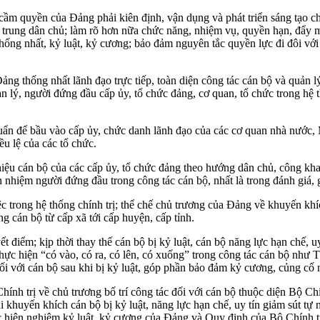
cầm quyền của Đảng phải kiên định, vận dụng và phát triển sáng tạo 
ập trung dân chủ; làm rõ hơn nữa chức năng, nhiệm vụ, quyền hạn, đẩy 
thống nhất, kỷ luật, kỷ cương; bảo đảm nguyên tắc quyền lực đi đôi vớ
thống nhất lãnh đạo trực tiếp, toàn diện công tác cán bộ và quản lý đ
uản lý, người đứng đầu cấp ủy, tổ chức đảng, cơ quan, tổ chức trong hệ
huẩn để bầu vào cấp ủy, chức danh lãnh đạo của các cơ quan nhà nước, M
ều lệ của các tổ chức.
hiệu cán bộ của các cấp ủy, tổ chức đảng theo hướng dân chủ, công kh
ch nhiệm người đứng đầu trong công tác cán bộ, nhất là trong đánh giá, 
ệc trong hệ thống chính trị; thể chế chủ trương của Đảng về khuyến kh
ng cán bộ từ cấp xã tới cấp huyện, cấp tỉnh.
 điểm; kịp thời thay thế cán bộ bị kỷ luật, cán bộ năng lực hạn chế, 
thực hiện “có vào, có ra, có lên, có xuống” trong công tác cán bộ như
đối với cán bộ sau khi bị kỷ luật, góp phần bảo đảm kỷ cương, củng cố 
h trị về chủ trương bố trí công tác đối với cán bộ thuộc diện Bộ Chính
 khuyến khích cán bộ bị kỷ luật, năng lực hạn chế, uy tín giảm sút tự 
ực hiện nghiêm kỷ luật, kỷ cương của Đảng và Quy định của Bộ Chính trị