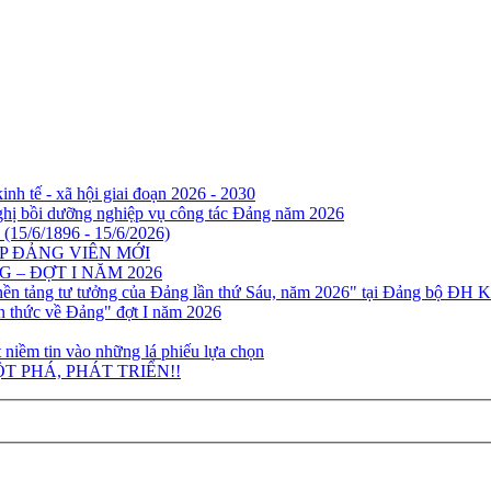
nh tế - xã hội giai đoạn 2026 - 2030
ghị bồi dưỡng nghiệp vụ công tác Đảng năm 2026
(15/6/1896 - 15/6/2026)
P ĐẢNG VIÊN MỚI
– ĐỢT I NĂM 2026
nền tảng tư tưởng của Đảng lần thứ Sáu, năm 2026" tại Đảng bộ ĐH K
n thức về Đảng" đợt I năm 2026
 niềm tin vào những lá phiếu lựa chọn
T PHÁ, PHÁT TRIỂN!!