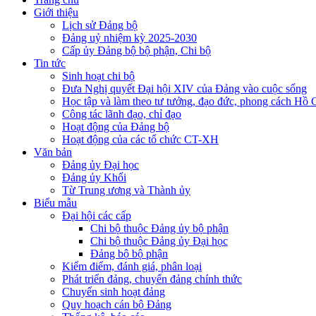
Giới thiệu
Lịch sử Đảng bộ
Đảng uỷ nhiệm kỳ 2025-2030
Cấp ủy Đảng bộ bộ phận, Chi bộ
Tin tức
Sinh hoạt chi bộ
Đưa Nghị quyết Đại hội XIV của Đảng vào cuộc sống
Học tập và làm theo tư tưởng, đạo đức, phong cách Hồ 
Công tác lãnh đạo, chỉ đạo
Hoạt động của Đảng bộ
Hoạt động của các tổ chức CT-XH
Văn bản
Đảng ủy Đại học
Đảng ủy Khối
Từ Trung ương và Thành ủy
Biểu mẫu
Đại hội các cấp
Chi bộ thuộc Đảng ủy bộ phận
Chi bộ thuộc Đảng ủy Đại học
Đảng bộ bộ phận
Kiểm điểm, đánh giá, phân loại
Phát triển đảng, chuyển đảng chính thức
Chuyển sinh hoạt đảng
Quy hoạch cán bộ Đảng