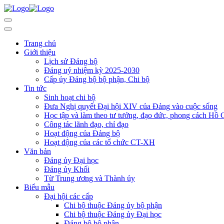
Trang chủ
Giới thiệu
Lịch sử Đảng bộ
Đảng uỷ nhiệm kỳ 2025-2030
Cấp ủy Đảng bộ bộ phận, Chi bộ
Tin tức
Sinh hoạt chi bộ
Đưa Nghị quyết Đại hội XIV của Đảng vào cuộc sống
Học tập và làm theo tư tưởng, đạo đức, phong cách Hồ 
Công tác lãnh đạo, chỉ đạo
Hoạt động của Đảng bộ
Hoạt động của các tổ chức CT-XH
Văn bản
Đảng ủy Đại học
Đảng ủy Khối
Từ Trung ương và Thành ủy
Biểu mẫu
Đại hội các cấp
Chi bộ thuộc Đảng ủy bộ phận
Chi bộ thuộc Đảng ủy Đại học
Đảng bộ bộ phận