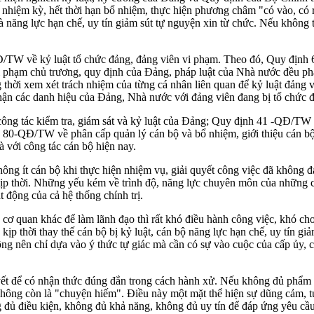
ết nhiệm kỳ, hết thời hạn bổ nhiệm, thực hiện phương châm "có vào, có
à năng lực hạn chế, uy tín giảm sút tự nguyện xin từ chức. Nếu không
TW về kỷ luật tổ chức đảng, đảng viên vi phạm. Theo đó, Quy định 69 
 phạm chủ trương, quy định của Đảng, pháp luật của Nhà nước đều phải
g thời xem xét trách nhiệm của từng cá nhân liên quan để kỷ luật đảng
hận các danh hiệu của Đảng, Nhà nước với đảng viên đang bị tổ chức 
ông tác kiểm tra, giám sát và kỷ luật của Đảng; Quy định 41 -QĐ/TW
ố 80-QĐ/TW về phân cấp quản lý cán bộ và bổ nhiệm, giới thiệu cán b
 với công tác cán bộ hiện nay.
hông ít cán bộ khi thực hiện nhiệm vụ, giải quyết công việc đã không
 kịp thời. Những yếu kém về trình độ, năng lực chuyên môn của những 
 động của cả hệ thống chính trị.
cơ quan khác để làm lãnh đạo thì rất khó điều hành công việc, khó cho
kịp thời thay thế cán bộ bị kỷ luật, cán bộ năng lực hạn chế, uy tín g
hông nên chỉ dựa vào ý thức tự giác mà cần có sự vào cuộc của cấp ủy, 
yết để có nhận thức đúng đắn trong cách hành xử. Nếu không đủ phẩm 
hông còn là "chuyện hiếm". Điều này một mặt thể hiện sự dũng cảm, tự
g đủ điều kiện, không đủ khả năng, không đủ uy tín để đáp ứng yêu cầu