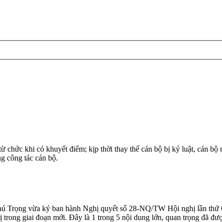
ức khi có khuyết điểm; kịp thời thay thế cán bộ bị kỷ luật, cán bộ nă
ng công tác cán bộ.
 Trọng vừa ký ban hành Nghị quyết số 28-NQ/TW Hội nghị lần thứ 6
 trong giai đoạn mới. Đây là 1 trong 5 nội dung lớn, quan trọng đã đư