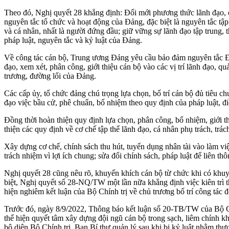
Theo đó, Nghị quyết 28 khẳng định: Đổi mới phương thức lãnh đạo, 
nguyên tắc tổ chức và hoạt động của Đảng, đặc biệt là nguyên tắc t
và cá nhân, nhất là người đứng đầu; giữ vững sự lãnh đạo tập trung, 
pháp luật, nguyên tắc và kỷ luật của Đảng.
Về công tác cán bộ, Trung ương Đảng yêu cầu bảo đảm nguyên tắc Đảng 
đạo, xem xét, phân công, giới thiệu cán bộ vào các vị trí lãnh đạo, q
trương, đường lối của Đảng.
Các cấp ủy, tổ chức đảng chú trọng lựa chọn, bố trí cán bộ đủ tiêu c
đạo việc bầu cử, phê chuẩn, bổ nhiệm theo quy định của pháp luật, đi
Đồng thời hoàn thiện quy định lựa chọn, phân công, bổ nhiệm, giới t
thiện các quy định về cơ chế tập thể lãnh đạo, cá nhân phụ trách, trá
Xây dựng cơ chế, chính sách thu hút, tuyển dụng nhân tài vào làm vi
trách nhiệm vì lợi ích chung; sửa đổi chính sách, pháp luật để liên thô
Nghị quyết 28 cũng nêu rõ, khuyến khích cán bộ từ chức khi có khuyết
biệt, Nghị quyết số 28-NQ/TW một lần nữa khẳng định việc kiên trì 
hiện nghiêm kết luận của Bộ Chính trị về chủ trương bố trí công tác 
Trước đó, ngày 8/9/2022, Thông báo kết luận số 20-TB/TW của Bộ Chín
thể hiện quyết tâm xây dựng đội ngũ cán bộ trong sạch, liêm chính khi
bộ diện Bộ Chính trị, Ban Bí thư quản lý sau khi bị kỷ luật nhằm th