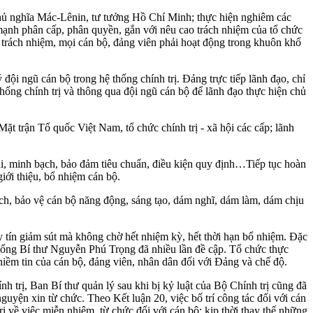
chủ nghĩa Mác-Lênin, tư tưởng Hồ Chí Minh; thực hiện nghiêm các
mạnh phân cấp, phân quyền, gắn với nêu cao trách nhiệm của tổ chức
i trách nhiệm, mọi cán bộ, đảng viên phải hoạt động trong khuôn khổ
ội ngũ cán bộ trong hệ thống chính trị. Đảng trực tiếp lãnh đạo, chỉ
 thống chính trị và thông qua đội ngũ cán bộ để lãnh đạo thực hiện chủ
ặt trận Tổ quốc Việt Nam, tổ chức chính trị - xã hội các cấp; lãnh
ai, minh bạch, bảo đảm tiêu chuẩn, điều kiện quy định…Tiếp tục hoàn
giới thiệu, bổ nhiệm cán bộ.
ích, bảo vệ cán bộ năng động, sáng tạo, dám nghĩ, dám làm, dám chịu
uy tín giảm sút mà không chờ hết nhiệm kỳ, hết thời hạn bổ nhiệm. Đặc
 Tổng Bí thư Nguyễn Phú Trọng đã nhiều lần đề cập. Tổ chức thực
niềm tin của cán bộ, đảng viên, nhân dân đối với Đảng và chế độ.
 trị, Ban Bí thư quản lý sau khi bị kỷ luật của Bộ Chính trị cũng đã
nguyện xin từ chức. Theo Kết luận 20, việc bố trí công tác đối với cán
 về việc miễn nhiệm, từ chức đối với cán bộ; kịp thời thay thế những