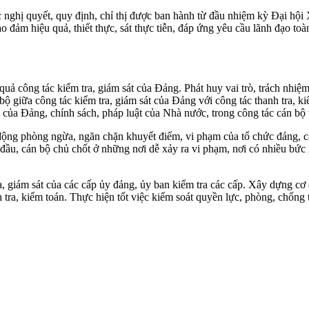
 nghị quyết, quy định, chỉ thị được ban hành từ đầu nhiệm kỳ Đại hội
 đảm hiệu quả, thiết thực, sát thực tiễn, đáp ứng yêu cầu lãnh đạo toàn
ả công tác kiểm tra, giám sát của Đảng. Phát huy vai trò, trách nhiệ
bộ giữa công tác kiểm tra, giám sát của Đảng với công tác thanh tra, 
 của Đảng, chính sách, pháp luật của Nhà nước, trong công tác cán bộ 
 động phòng ngừa, ngăn chặn khuyết điểm, vi phạm của tổ chức đảng, cá
 đầu, cán bộ chủ chốt ở những nơi dễ xảy ra vi phạm, nơi có nhiều bức 
giám sát của các cấp ủy đảng, ủy ban kiểm tra các cấp. Xây dựng cơ ch
 tra, kiểm toán. Thực hiện tốt việc kiểm soát quyền lực, phòng, chống t